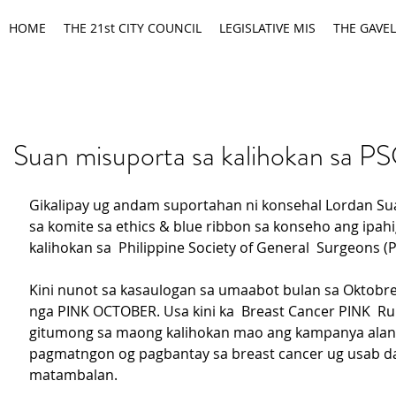
HOME
THE 21st CITY COUNCIL
LEGISLATIVE MIS
THE GAVEL
Suan misuporta sa kalihokan sa P
Gikalipay ug andam suportahan ni konsehal Lordan Su
sa komite sa ethics & blue ribbon sa konseho ang ipah
kalihokan sa  Philippine Society of General  Surgeons (
Kini nunot sa kasaulogan sa umaabot bulan sa Oktobre,
nga PINK OCTOBER. Usa kini ka  Breast Cancer PINK  Ru
gitumong sa maong kalihokan mao ang kampanya alang
pagmatngon og pagbantay sa breast cancer ug usab dal
matambalan.