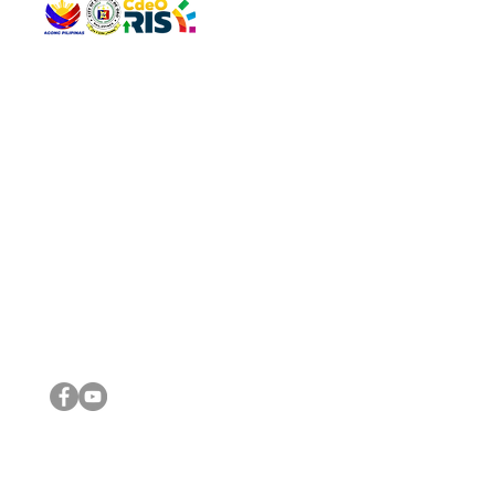
QUICK 
The Gav
VISIT US
Agenda 
Address: Legislative Building, Office of the City Council,
City Vi
City Hall, Capistrano-Hayes St., Barangay 1, Cagayan de
The Majo
Oro City 9000
The Mino
The City
The Sta
Get in 
Legisla
CONNECT WITH US
(088) 565-0568; (088) 565-0567; (088) 898-0697
(088) 565-0565; (088) 565-0699
Email:
cdeocitycouncil@gmail.com
IMPORTA
FOLLOW US ON OUR SOCIAL MEDIA PLATFORMS
City Go
DILG
DSWD
DOH
DepEd
DBM
©2016 by Sanggunian