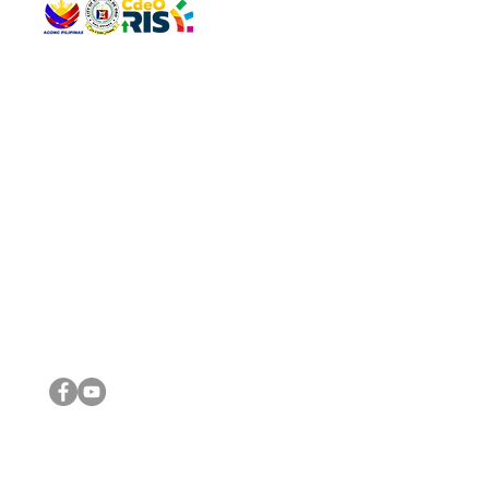
QUICK 
The Gav
VISIT US
Agenda 
Address: Legislative Building, Office of the City Council,
City Vi
City Hall, Capistrano-Hayes St., Barangay 1, Cagayan de
The Majo
Oro City 9000
The Mino
The City
The Sta
Get in 
Legisla
CONNECT WITH US
(088) 565-0568; (088) 565-0567; (088) 898-0697
(088) 565-0565; (088) 565-0699
Email:
cdeocitycouncil@gmail.com
IMPORTA
FOLLOW US ON OUR SOCIAL MEDIA PLATFORMS
City Go
DILG
DSWD
DOH
DepEd
DBM
©2016 by Sanggunian