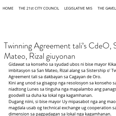
HOME
THE 21st CITY COUNCIL
LEGISLATIVE MIS
THE GAVEL
Twinning Agreement tali’s CdeO, 
Mateo, Rizal giuyonan
Gidawat sa konseho sa syudad ubos ni bise mayor Kika
imbitasyon sa San Mateo, Rizal alang sa Sistership o’ T
Agreement tali sa dakbayan sa Cagayan de Oro.
Kini ang unod sa gisagop nga resolosyon sa konseho s
niadtong Lunes sa tinguha nga mapalambo ang panags
goodwill sa duha ka lokal nga kagamhanan.
Dugang niini, si bise mayor Uy mipasabot nga ang ma
magdala usab og technical exchange ug cooperation sa 
dimension sa pagpadagan sa lokal nga kagamhanan.